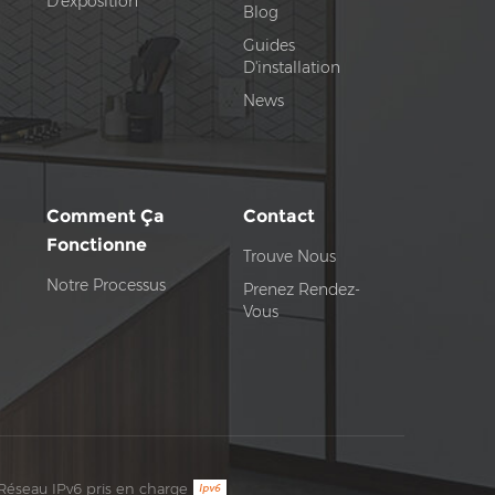
D'exposition
Blog
Guides
D'installation
News
Comment Ça
Contact
Fonctionne
Trouve Nous
Notre Processus
Prenez Rendez-
Vous
Réseau IPv6 pris en charge