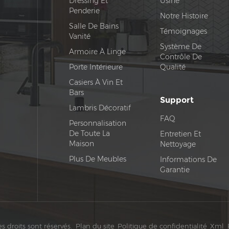
Dressing Et
Usine
Penderie
Notre Histoire
Salle De Bains
Témoignages
Vanité
Système De
Armoire À Linge
Contrôle De
Porte Intérieure
Qualité
Casiers À Vin Et
Bars
Support
Lambris Décoratif
FAQ
Personnalisation
De Toute La
Entretien Et
Maison
Nettoyage
Plus De Meubles
Informations De
Garantie
 droits sont réservés.
Plan du site
Politique de confidentialité
Xml