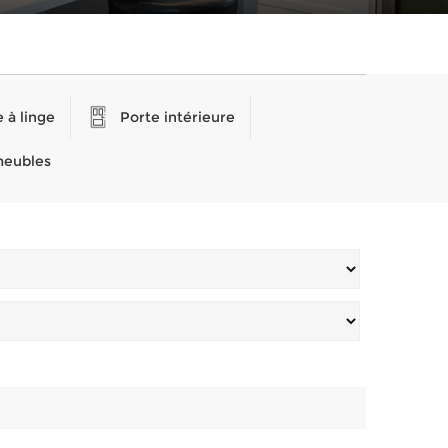
 à linge
Porte intérieure
meubles