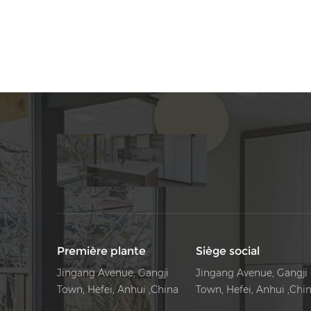
mélamine avec une véritable sensation de grain de
bois.
Première plante
Siège social
Jingang Avenue, Gangji
Jingang Avenue, Gangji
Town, Hefei, Anhui ,China
Town, Hefei, Anhui ,Chi