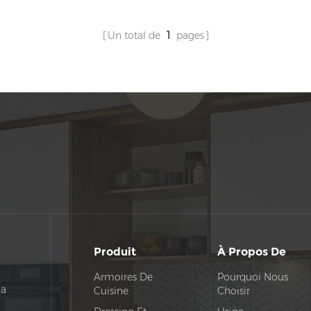
Un total de
1
pages
Produit
À Propos De
Armoires De
Pourquoi Nous
na
Cuisine
Choisir