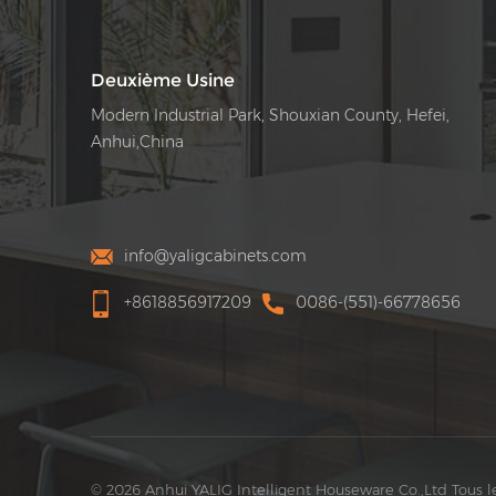
Deuxième Usine
Modern Industrial Park, Shouxian County, Hefei,
Anhui,China
info@yaligcabinets.com
+8618856917209
0086-(551)-66778656
© 2026 Anhui YALIG Intelligent Houseware Co.,Ltd Tous les