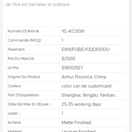
de l'îlot est très beau et pratique.
YG-KC0081
Numéro D\'article.:
1
Commande (MOQ):
EXW/FOB/CIF/DDP/DDU
Paiement:
$2500
Prix Du Marché:
$1800/SET
Le Prix:
Anhui Province, China
Origine Du Produit:
color can be customized
Couleur:
Shanghai, Ningbo, Yantian....
Port D\'expédition:
25-35 working days
Délai De Mise En Œuvre：
1
Lester：
Matte Finished
Achevé :
Lacquer Finished
Matériel :