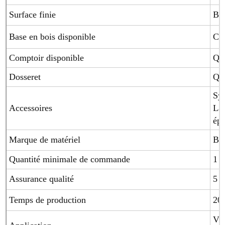
Surface finie
Bri
Base en bois disponible
Con
Comptoir disponible
Qua
Dosseret
Qua
Sys
Accessoires
Laz
épi
Marque de matériel
Blu
Quantité minimale de commande
1 j
Assurance qualité
5 a
Temps de production
20-
Vil