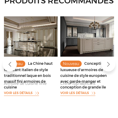
PRODUITS RECOMMANDÉS
La Chine haut
Conception
Nouveau
Nouveau
fabricant italien de style
luxueuse d'armoires de
traditionnel laque en bois
cuisine de style européen
massif fini armoires de
avec garde-manger et
Armoire de cuisine finie
Chine Top fabricant
cuisine
conception de grande île
laquée en bois massif
d'armoires de cuisine fournir
VOIR LES DÉTAILS
VOIR LES DÉTAILS
standard avec modèle de
des armoires de cuisine de
garniture et conception de
style européen de haute
plan de travail en marbre
qualité
foncé nature