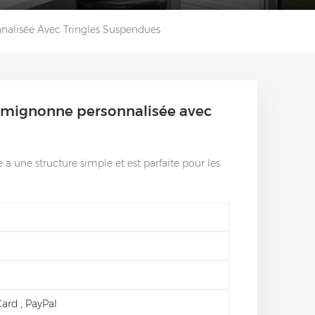
nalisée Avec Tringles Suspendues
e mignonne personnalisée avec
a une structure simple et est parfaite pour les
 Card , PayPal