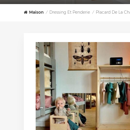
Maison
Dressing Et Penderie
Placard De La C
/
/