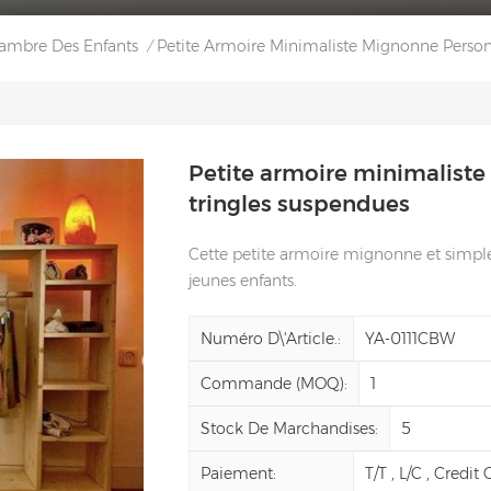
hambre Des Enfants
Petite Armoire Minimaliste Mignonne Person
/
Petite armoire minimalist
tringles suspendues
Cette petite armoire mignonne et simple 
jeunes enfants.
Numéro D\'article.:
YA-0111CBW
Commande (MOQ):
1
Stock De Marchandises:
5
Paiement:
T/T , L/C , Credit