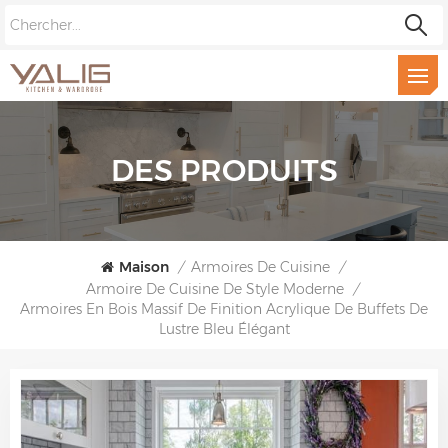
DES PRODUITS
Maison
/
Armoires De Cuisine
/
Armoire De Cuisine De Style Moderne
/
Armoires En Bois Massif De Finition Acrylique De Buffets De
Lustre Bleu Élégant