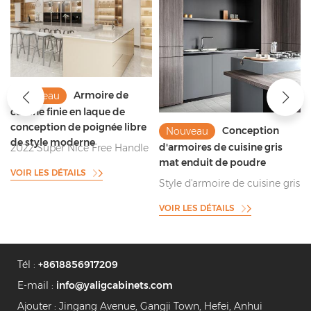
Armoire de
Nouveau
cuisine finie en laque de
conception de poignée libre
Conception
Nouveau
de style moderne
d'armoires de cuisine gris
2022 Super Nice Free Handle
mat enduit de poudre
Design Armoires de cuisine
VOIR LES DÉTAILS
Style d'armoire de cuisine gris
enduit de poudre anti-
VOIR LES DÉTAILS
empreintes digitales
Tél :
+8618856917209
E-mail :
info@yaligcabinets.com
Ajouter : Jingang Avenue, Gangji Town, Hefei, Anhui