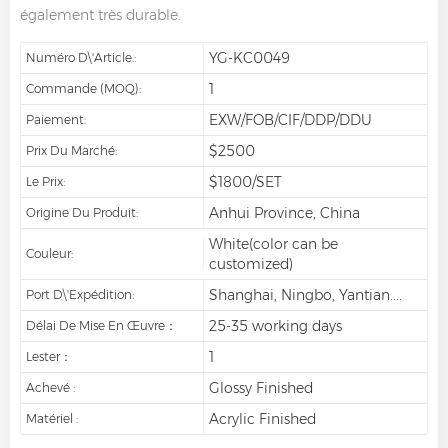
également très durable.
YG-KC0049
Numéro D\'article.:
1
Commande (MOQ):
EXW/FOB/CIF/DDP/DDU
Paiement:
$2500
Prix Du Marché:
$1800/SET
Le Prix:
Anhui Province, China
Origine Du Produit:
White(color can be
Couleur:
customized)
Shanghai, Ningbo, Yantian....
Port D\'expédition:
25-35 working days
Délai De Mise En Œuvre：
1
Lester：
Glossy Finished
Achevé :
Acrylic Finished
Matériel :