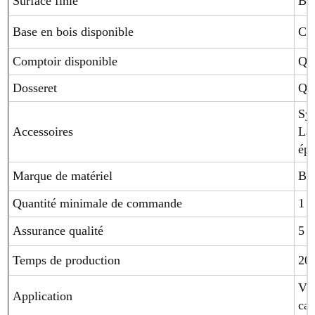
Surface finie
Bri
Base en bois disponible
Con
Comptoir disponible
Qua
Dosseret
Qua
Sys
Accessoires
Laz
épi
Marque de matériel
Blu
Quantité minimale de commande
1 j
Assurance qualité
5 a
Temps de production
20-
Vil
Application
ca