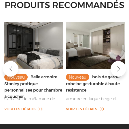
PRODUITS RECOMMANDÉS
Belle armoire
bois de garde-
Nouveau
Nouveau
Stanley pratique
robe beige durable à haute
r
personnalisée pour chambre
résistance
à coucher
Carcasse de mélamine de
armoire en laque beige et
é
fabricant supérieur de la
placage fini pour le
VOIR LES DÉTAILS
VOIR LES DÉTAILS
a
Chine avec l'armoire
rangement principal
,
coulissante de porte en verre
foncé