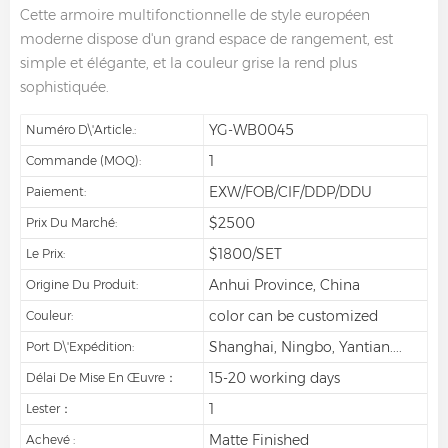
Cette armoire multifonctionnelle de style européen
moderne dispose d'un grand espace de rangement, est
simple et élégante, et la couleur grise la rend plus
sophistiquée.
YG-WB0045
Numéro D\'article.:
1
Commande (MOQ):
EXW/FOB/CIF/DDP/DDU
Paiement:
$2500
Prix Du Marché:
$1800/SET
Le Prix:
Anhui Province, China
Origine Du Produit:
color can be customized
Couleur:
Shanghai, Ningbo, Yantian....
Port D\'expédition:
15-20 working days
Délai De Mise En Œuvre：
1
Lester：
Matte Finished
Achevé :