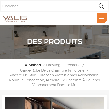
DES PRODUITS
Maison
/
Dressing Et Penderie
/
Garde-Robe De La Chambre Principale
/
Placard De Style Européen Professionnel Personnalisé,
Nouvelle Conception, Armoire De Chambre À Coucher
D'appartement Dans Le Mur