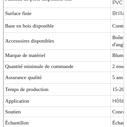
PVC /
Brilla
Surface finie
Base en bois disponible
Contre
Boîte à
Accessoires disponibles
d'angle
Marque de matériel
Blum (
Quantité minimale de commande
2 ense
Assurance qualité
5 ans
Temps de production
15-20 
Hôtel
Application
Soutien
Concept
Échantillon
Échanti