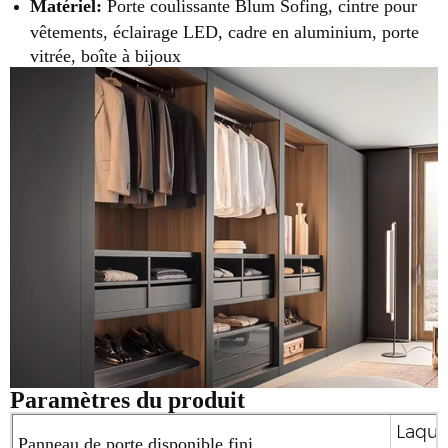
Matériel:
Porte coulissante Blum Sofing, cintre pour
vêtements, éclairage LED, cadre en aluminium, porte
vitrée, boîte à bijoux
Paramètres du produit
Laque
Panneau de porte disponible fini