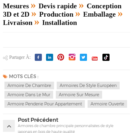
»
»
Mesures
Devis rapide
Conception
»
»
»
3D et 2D
Production
Emballage
»
Livraison
Installation
Partager À:
MOTS CLÉS :
Armoire De Chambre
Armoires De Style Européen
Armoire Dans Le Mur
Armoire Sur Mesure
Armoire Penderie Pour Appartement
Armoire Ouverte
Post Précédent
Armoires de chambre principale personnalisées de style
japonais en bois de haute qualité