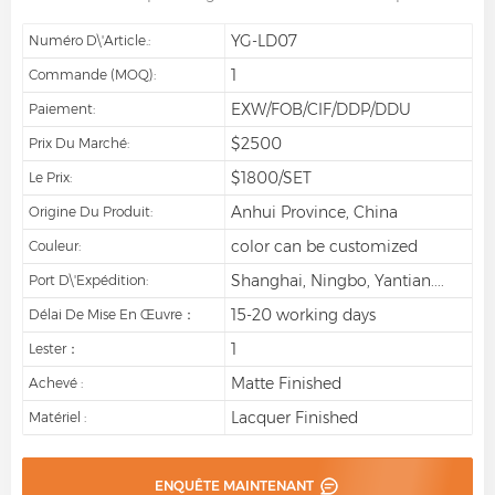
YG-LD07
Numéro D\'article.:
1
Commande (MOQ):
EXW/FOB/CIF/DDP/DDU
Paiement:
$2500
Prix Du Marché:
$1800/SET
Le Prix:
Anhui Province, China
Origine Du Produit:
color can be customized
Couleur:
Shanghai, Ningbo, Yantian....
Port D\'expédition:
15-20 working days
Délai De Mise En Œuvre：
1
Lester：
Matte Finished
Achevé :
Lacquer Finished
Matériel :
ENQUÊTE MAINTENANT