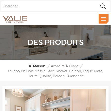
DES PRODUITS
Maison
/
Armoire À Linge
/
Lavabo En Bois Massif, Style Shaker, Balcon, Laque Mate,
Haute Qualité, Balcon, Buanderie