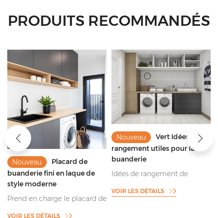
PRODUITS RECOMMANDÉS
Vert Idées de
Nouveau
rangement utiles pour la
buanderie
Placard de
Nouveau
buanderie fini en laque de
Idées de rangement de
style moderne
buanderie finies en acrylique
VOIR LES DÉTAILS
pour le rangement de la
Prend en charge le placard de
machine à laver
buanderie gris mat fini laque
l
VOIR LES DÉTAILS