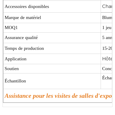
Charn
Accessoires disponibles
Marque de matériel
Blum (
MOQ1
1 jeu
Assurance qualité
5 anné
Temps de production
15-20 
Hôtel
Application
Soutien
Concep
Échant
Échantillon
Assistance pour les visites de salles d'expos