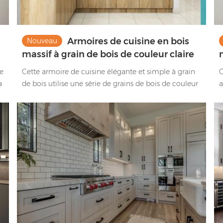
Armoires de cuisine en bois
Nouveau
massif à grain de bois de couleur claire
minimaliste
e
Cette armoire de cuisine élégante et simple à grain
C
a
de bois utilise une série de grains de bois de couleur
a
claire. L'aspect général est très élégant. Le grain du
c
bois est fermement collé et le grain est clair et beau.
c
c
c