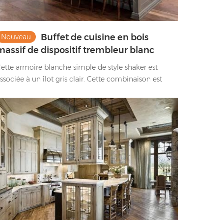
Buffet de cuisine en bois
Nouveau
massif de dispositif trembleur blanc
élégant avec la conception simple de
ette armoire blanche simple de style shaker est
poignée
ssociée à un îlot gris clair. Cette combinaison est
imple mais pas simple.