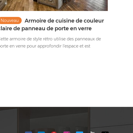
Armoire de cuisine de couleur
Nouveau
claire de panneau de porte en verre
Shaker de conception rétro
ette armoire de style rétro utilise des panneaux de
orte en verre pour approfondir l'espace et est
ssociée à une élégante membrane de couleur
laire pour créer une atmosphère shaker rétro.