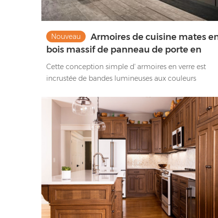
Armoires de cuisine mates e
Nouveau
bois massif de panneau de porte en
verre de conception élégante moderne
Cette conception simple d' armoires en verre est
incrustée de bandes lumineuses aux couleurs
chaudes qui non seulement mettent en valeur
visuellement la mode, mais augmentent égalemen
l'espace. La finition peinture mate démontre encore
l’élégance de l’espace.