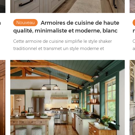
n
Armoires de cuisine de haute
Nouveau
qualité, minimaliste et moderne, blanc
mat, Shaker
Cette armoire de cuisine simplifie le style shaker
C
traditionnel et transmet un style moderne et
a
tendance grâce à une forme simple de panneau de
s
t
porte.