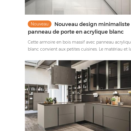
Nouveau design minimaliste
Nouveau
panneau de porte en acrylique blanc
brillant armoires de cuisine en bois
Cette armoire en bois massif avec panneau acryliqu
massif
blanc convient aux petites cuisines. Le matériau et l
couleur brillants augmentent l'effet lumineux de la
cuisine et agrandissent visuellement l'espace de la
cuisine.