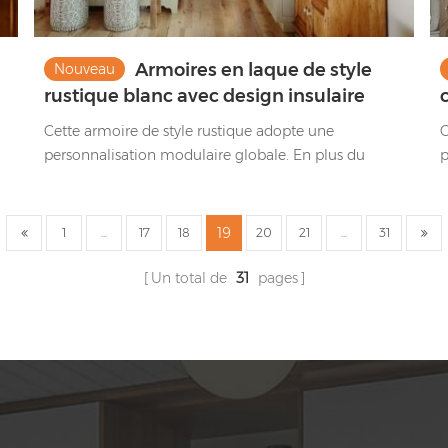
Armoires en laque de style
Nouveau
rustique blanc avec design insulaire
Cette armoire de style rustique adopte une
C
personnalisation modulaire globale. En plus du
p
thème blanc, il peut également être assorti aux
a
couleurs du bois pour montrer une variété de styles
c
champêtres.
19
1
...
17
18
20
21
...
31
Un total de
31
pages