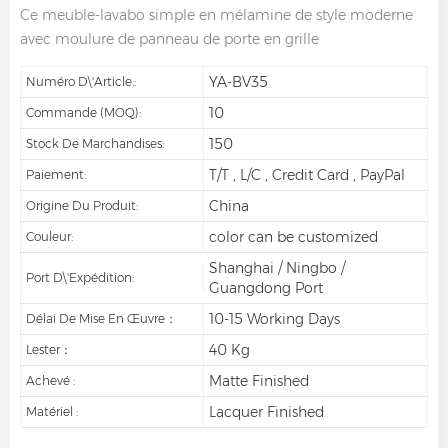
Ce meuble-lavabo simple en mélamine de style moderne
avec moulure de panneau de porte en grille
YA-BV35
Numéro D\'article.:
10
Commande (MOQ):
150
Stock De Marchandises:
T/T , L/C , Credit Card , PayPal
Paiement:
China
Origine Du Produit:
color can be customized
Couleur:
Shanghai / Ningbo /
Port D\'expédition:
Guangdong Port
10-15 Working Days
Délai De Mise En Œuvre：
40 Kg
Lester：
Matte Finished
Achevé :
Lacquer Finished
Matériel :