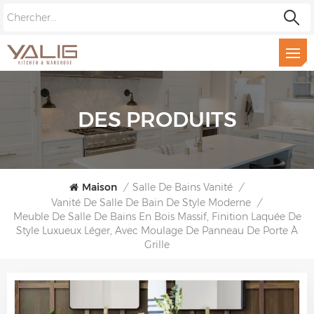
DES PRODUITS
Maison
/
Salle De Bains Vanité
/
Vanité De Salle De Bain De Style Moderne
/
Meuble De Salle De Bains En Bois Massif, Finition Laquée De
Style Luxueux Léger, Avec Moulage De Panneau De Porte À
Grille