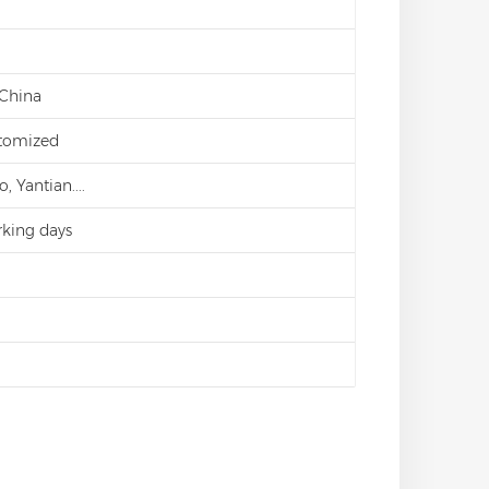
 China
stomized
 Yantian....
king days