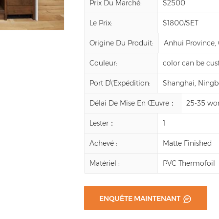
Prix Du Marché:
$2500
Le Prix:
$1800/SET
Origine Du Produit:
Anhui Province,
Couleur:
color can be cu
Port D\'expédition:
Shanghai, Ningbo,
Délai De Mise En Œuvre：
25-35 wor
Lester：
1
Achevé :
Matte Finished
Matériel :
PVC Thermofoil
ENQUÊTE MAINTENANT