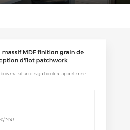
 massif MDF finition grain de
eption d'îlot patchwork
 bois massif au design bicolore apporte une
DP/DDU