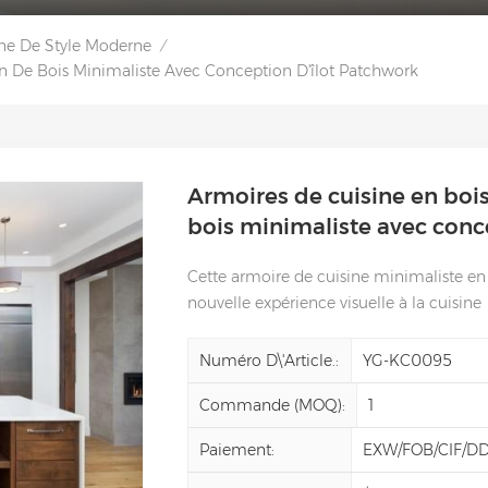
ne De Style Moderne
/
in De Bois Minimaliste Avec Conception D'îlot Patchwork
Armoires de cuisine en bois
bois minimaliste avec conc
Cette armoire de cuisine minimaliste en
nouvelle expérience visuelle à la cuisine
Numéro D\'article.:
YG-KC0095
Commande (MOQ):
1
Paiement:
EXW/FOB/CIF/D