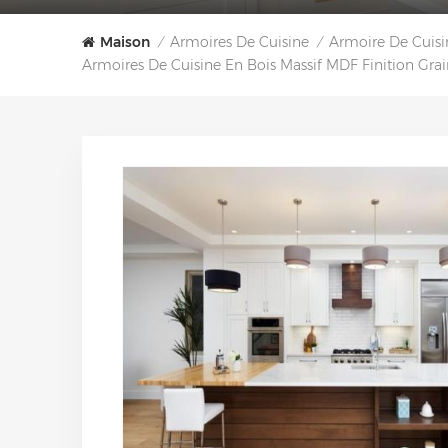
Maison
Armoires De Cuisine
Armoire De Cuisi
/
/
Armoires De Cuisine En Bois Massif MDF Finition Gra