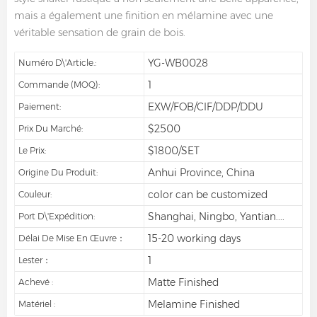
mais a également une finition en mélamine avec une
véritable sensation de grain de bois.
YG-WB0028
Numéro D\'article.:
1
Commande (MOQ):
EXW/FOB/CIF/DDP/DDU
Paiement:
$2500
Prix Du Marché:
$1800/SET
Le Prix:
Anhui Province, China
Origine Du Produit:
color can be customized
Couleur:
Shanghai, Ningbo, Yantian....
Port D\'expédition:
15-20 working days
Délai De Mise En Œuvre：
1
Lester：
Matte Finished
Achevé :
Melamine Finished
Matériel :