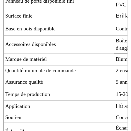
Panneau de porte disponible fini
PVC /
Brilla
Surface finie
Base en bois disponible
Contre
Boîte à
Accessoires disponibles
d'angle
Marque de matériel
Blum (
Quantité minimale de commande
2 ense
Assurance qualité
5 anné
Temps de production
15-20 
Hôtel
Application
Soutien
Concept
Échant