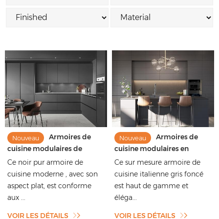
Armoires de
Armoires de
Nouveau
Nouveau
cuisine modulaires de
cuisine modulaires en
couleur unie de la série
mélamine et bois, design
Ce noir pur armoire de
Ce sur mesure armoire de
Advanced Dark de Modern
moderne et luxueux,
cuisine moderne , avec son
cuisine italienne gris foncé
Simplicity avec îlot de
laquées sur mesure, noires
aspect plat, est conforme
est haut de gamme et
cuisine
et grises, vente directe
aux ...
d'usine en Chine
éléga...
VOIR LES DÉTAILS
VOIR LES DÉTAILS