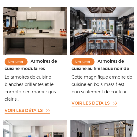
Armoires de
Armoires de
Nouveau
Nouveau
cuisine modulaires
cuisine au fini laqué noir de
modernes et minimalistes,
style Shaker avec des
Le armoires de cuisine
Cette magnifique armoire de
couleur unie, brillantes, sans
designs brillants
blanches brillantes et le
cuisine en bois massif est
peinture, avec design en îlot
comptoir en marbre gris
non seulement de couleur ...
clair s...
VOIR LES DÉTAILS
VOIR LES DÉTAILS