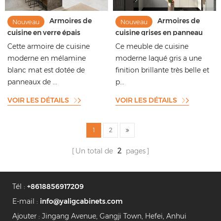
Armoires de
Armoires de
Nouveau
Nouveau
cuisine en verre épais
cuisine grises en panneau
personnalisées haut de
acrylique brillant, modernes
Cette armoire de cuisine
Ce meuble de cuisine
gamme avec conceptions
et élégantes, armoires en
moderne en mélamine
moderne laqué gris a une
d'éclairage
bois massif
blanc mat est dotée de
finition brillante très belle et
panneaux de ...
p...
VOIR LES DÉTAILS
VOIR LES DÉTAILS
1
2
Un total de
2
pages
Tél :
+8618856917209
E-mail :
info@yaligcabinets.com
Ajouter : Jingang Avenue, Gangji Town, Hefei, Anhui