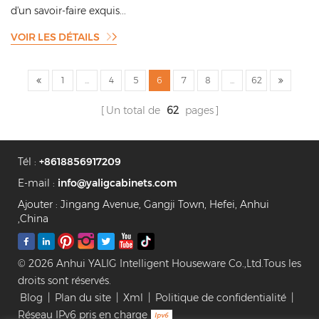
d'un savoir-faire exquis...
VOIR LES DÉTAILS
1
...
4
5
6
7
8
...
62
Un total de
62
pages
Tél :
+8618856917209
E-mail :
info@yaligcabinets.com
Ajouter : Jingang Avenue, Gangji Town, Hefei, Anhui
,China
© 2026 Anhui YALIG Intelligent Houseware Co.,Ltd.Tous les
droits sont réservés.
Blog
|
Plan du site
|
Xml
|
Politique de confidentialité
|
Réseau IPv6 pris en charge