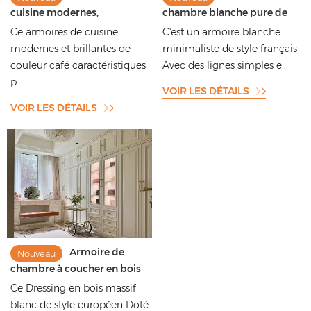
cuisine modernes,
chambre blanche pure de
imperméables et brillantes,
style français, élégante et
Ce armoires de cuisine
C'est un armoire blanche
personnalisées et de haute
légère, idéale pour un petit
modernes et brillantes de
minimaliste de style français
qualité
appartement
couleur café caractéristiques
Avec des lignes simples e...
p...
VOIR LES DÉTAILS
VOIR LES DÉTAILS
Armoire de
Nouveau
chambre à coucher en bois
massif de style européen,
Ce Dressing en bois massif
dressing haut de gamme
blanc de style européen Doté
blanc mat