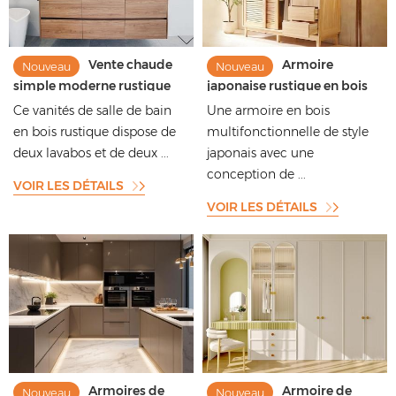
Vente chaude
Armoire
Nouveau
Nouveau
simple moderne rustique
japonaise rustique en bois
conception double lavabo
écologique au design
Ce vanités de salle de bain
Une armoire en bois
en bois salle de bains vanités
multifonctionnel pour
en bois rustique dispose de
multifonctionnelle de style
avec miroir
l'organisation du placard de
deux lavabos et de deux ...
japonais avec une
la chambre
conception de ...
VOIR LES DÉTAILS
VOIR LES DÉTAILS
Armoires de
Armoire de
Nouveau
Nouveau