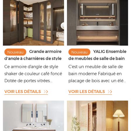
Grande armoire
YALIG Ensemble
Nouveau
Nouveau
d'angle à charnières de style
de meubles de salle de bain
européen, légère et
flottants, imperméables et
Ce armoire d'angle de style
C'est un meuble de salle de
luxueuse, avec plusieurs
de haute qualité, à fixation
shaker de couleur café foncé
bain moderne Fabriqué en
rangements
murale, sur mesure
Dotée de portes vitrées...
placage de bois avec un élé...
VOIR LES DÉTAILS
VOIR LES DÉTAILS