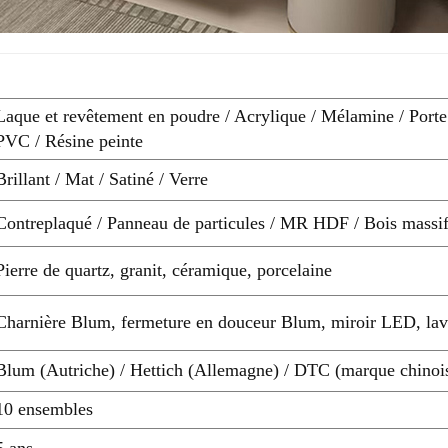
Laque et revêtement en poudre / Acrylique / Mélamine / Porte
PVC / Résine peinte
Brillant / Mat / Satiné / Verre
Contreplaqué / Panneau de particules / MR HDF / Bois massi
Pierre de quartz, granit, céramique, porcelaine
Charnière Blum, fermeture en douceur Blum, miroir LED, lav
Blum (Autriche) / Hettich (Allemagne) / DTC (marque chinois
10 ensembles
5 ans