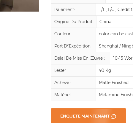
Paiement:
T/T , L/C , Credit
Origine Du Produit:
China
Couleur:
color can be cu
Port D\'expédition:
Shanghai / Ning
Délai De Mise En Œuvre：
10-15 Wor
Lester：
40 Kg
Achevé :
Matte Finished
Matériel :
Melamine Finish
ENQUÊTE MAINTENANT