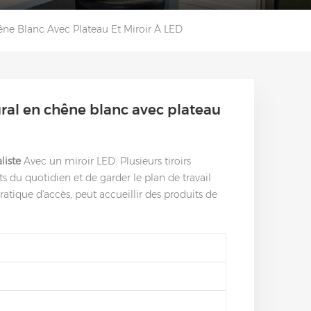
ne Blanc Avec Plateau Et Miroir À LED
ral en chêne blanc avec plateau
liste
Avec un miroir LED. Plusieurs tiroirs
 du quotidien et de garder le plan de travail
ratique d'accès, peut accueillir des produits de