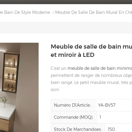
De Bain De Style Moderne
Meuble De Salle De Bain Mural En Chê
/
Meuble de salle de bain mu
et miroir à LED
C'est un
meuble de salle de bain minima
permettent de ranger de nombreux objets
bien rangé. Le petit meuble mural, très p
soin.
Numéro D\'article.:
YA-BV57
Commande (MOQ):
1
Stock De Marchandises:
150