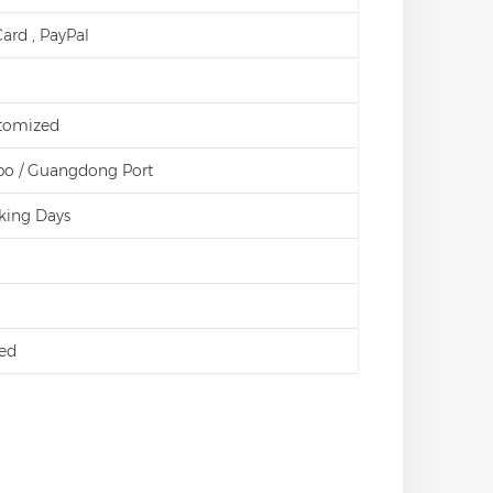
 Card , PayPal
stomized
bo / Guangdong Port
king Days
ed