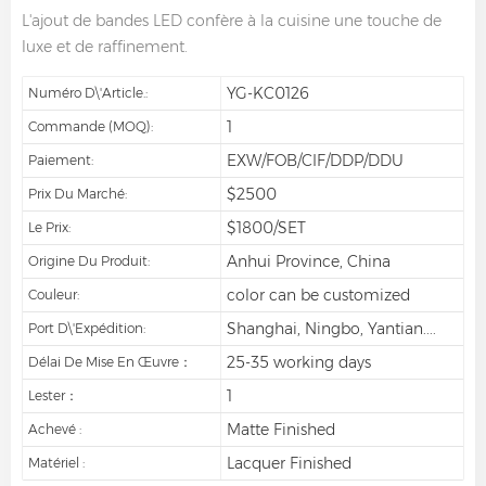
L'ajout de bandes LED confère à la cuisine une touche de
luxe et de raffinement.
YG-KC0126
Numéro D\'article.:
1
Commande (MOQ):
EXW/FOB/CIF/DDP/DDU
Paiement:
$2500
Prix Du Marché:
$1800/SET
Le Prix:
Anhui Province, China
Origine Du Produit:
color can be customized
Couleur:
Shanghai, Ningbo, Yantian....
Port D\'expédition:
25-35 working days
Délai De Mise En Œuvre：
1
Lester：
Matte Finished
Achevé :
Lacquer Finished
Matériel :