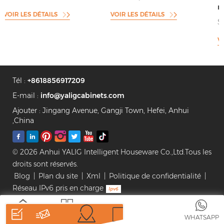
mat enduit de poudre
Design Armoires de cuisine
VOIR LES DÉTAILS
Style d'armoire de cuisine gris
enduit de poudre anti-
VOIR LES DÉTAILS
empreintes digitales
Tél :
+8618856917209
E-mail :
info@yaligcabinets.com
Ajouter : Jingang Avenue, Gangji Town, Hefei, Anhui
,China
© 2026 Anhui YALIG Intelligent Houseware Co.,Ltd.Tous les
droits sont réservés.
Blog
|
Plan du site
|
Xml
|
Politique de confidentialité
|
Réseau IPv6 pris en charge
MAISON
DES
WHATSAPP
PRODUITS