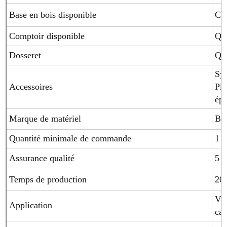
Base en bois disponible
Con
Comptoir disponible
Qua
Dosseret
Qua
Sys
Accessoires
Pla
épi
Marque de matériel
Blu
Quantité minimale de commande
1 
Assurance qualité
5 a
Temps de production
20-
Vil
Application
ca