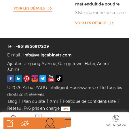
mat enduit de poudre
Design Armoires de cuisine
VOIR LES DÉTAILS
Style d'armoire de cuisine gris
enduit de poudre anti-
VOIR LES DÉTAILS
empreintes digitales
Tél :
+8618856917209
E-mail :
info@yaligcabinets.com
Ajouter : Jingang Avenue, Gangji Town, Hefei, Anhui
,China
© 2026 Anhui YALIG Intelligent Houseware Co.,Ltd.Tous les
droits sont réservés.
Blog
|
Plan du site
|
Xml
|
Politique de confidentialité
|
Réseau IPv6 pris en charge
MAISON
DES
WHATSAPP
PRODUITS