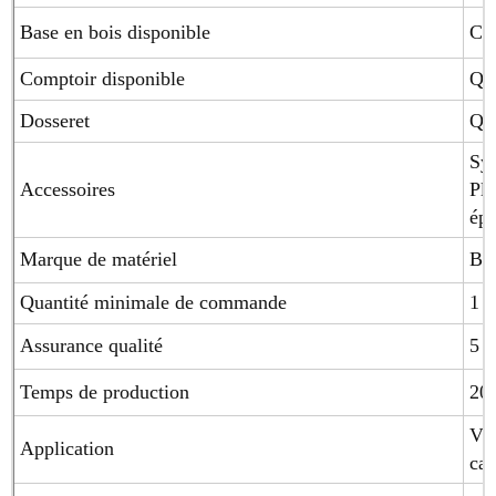
Base en bois disponible
Con
Comptoir disponible
Qua
Dosseret
Qua
Sys
Accessoires
Pla
épi
Marque de matériel
Blu
Quantité minimale de commande
1 
Assurance qualité
5 a
Temps de production
20-
Vil
Application
ca