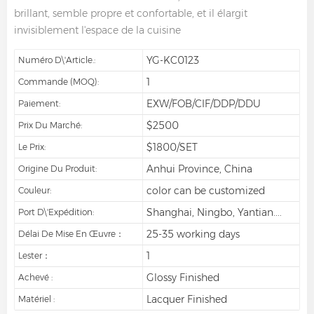
brillant, semble propre et confortable, et il élargit
invisiblement l'espace de la cuisine
YG-KC0123
Numéro D\'article.:
1
Commande (MOQ):
EXW/FOB/CIF/DDP/DDU
Paiement:
$2500
Prix Du Marché:
$1800/SET
Le Prix:
Anhui Province, China
Origine Du Produit:
color can be customized
Couleur:
Shanghai, Ningbo, Yantian....
Port D\'expédition:
25-35 working days
Délai De Mise En Œuvre：
1
Lester：
Glossy Finished
Achevé :
Lacquer Finished
Matériel :