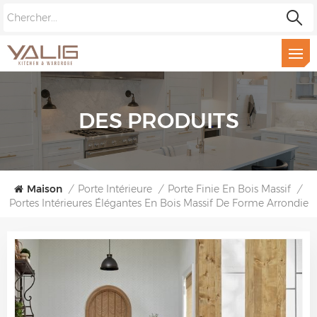
DES PRODUITS
Maison
/
Porte Intérieure
/
Porte Finie En Bois Massif
/
Portes Intérieures Élégantes En Bois Massif De Forme Arrondie