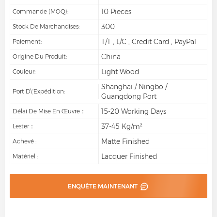
10 Pieces
Commande (MOQ):
300
Stock De Marchandises:
T/T , L/C , Credit Card , PayPal
Paiement:
China
Origine Du Produit:
Light Wood
Couleur:
Shanghai / Ningbo /
Port D\'expédition:
Guangdong Port
15-20 Working Days
Délai De Mise En Œuvre：
37-45 Kg/m²
Lester：
Matte Finished
Achevé :
Lacquer Finished
Matériel :
ENQUÊTE MAINTENANT