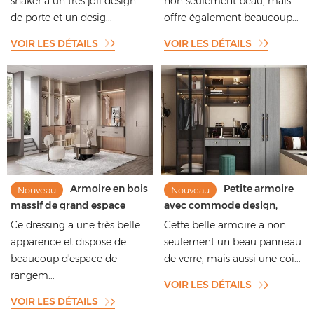
shaker a un très joli design
non seulement beau, mais
qualité avec le beau grain de
de porte et un desig...
offre également beaucoup...
bois
VOIR LES DÉTAILS
VOIR LES DÉTAILS
Armoire en bois
Petite armoire
Nouveau
Nouveau
massif de grand espace
avec commode design,
élégante et personnalisée de
armoire en bois massif
Ce dressing a une très belle
Cette belle armoire a non
qualité supérieure avec
foncé
apparence et dispose de
seulement un beau panneau
panneaux de porte en verre
beaucoup d'espace de
de verre, mais aussi une coi...
rangem...
VOIR LES DÉTAILS
VOIR LES DÉTAILS