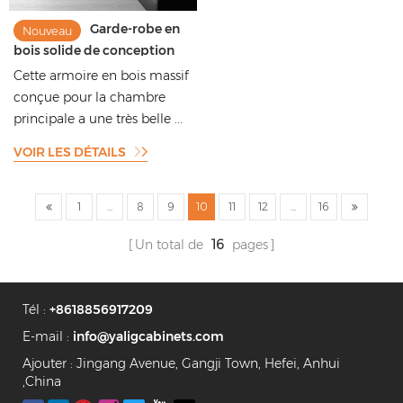
Garde-robe en
Nouveau
bois solide de conception
de nouveauté de style
Cette armoire en bois massif
moderne avec le bâti de
conçue pour la chambre
panneau de porte
principale a une très belle ...
VOIR LES DÉTAILS
1
...
8
9
10
11
12
...
16
Un total de
16
pages
Tél :
+8618856917209
E-mail :
info@yaligcabinets.com
Ajouter : Jingang Avenue, Gangji Town, Hefei, Anhui
,China