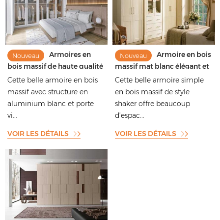
Armoires en
Armoire en bois
Nouveau
Nouveau
bois massif de haute qualité
massif mat blanc élégant et
avec des conceptions de
simple pour la chambre
Cette belle armoire en bois
Cette belle armoire simple
portes en verre encadrées
principale
massif avec structure en
en bois massif de style
en aluminium
aluminium blanc et porte
shaker offre beaucoup
vi...
d’espac...
VOIR LES DÉTAILS
VOIR LES DÉTAILS