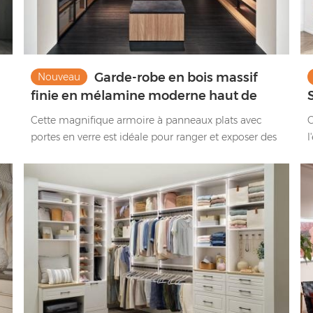
Garde-robe en bois massif
Nouveau
finie en mélamine moderne haut de
gamme avec panneaux de verre
Cette magnifique armoire à panneaux plats avec
C
portes en verre est idéale pour ranger et exposer des
l
objets. C'est une garde-robe moderne qui est non
r
seulement belle mais aussi pratique.