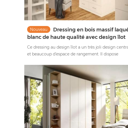
Dressing en bois massif laqu
Nouveau
blanc de haute qualité avec design îlot
et poignées dorées
Ce dressing au design îlot a un très joli design centr
et beaucoup d'espace de rangement. Il dispose
également d’un magnifique panneau de verre pour
ajouter une touche de style.