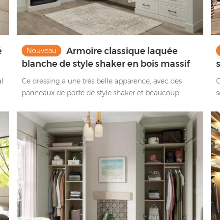
é
Armoire classique laquée
Nouveau
blanche de style shaker en bois massif
al
Ce dressing a une très belle apparence, avec des
C
panneaux de porte de style shaker et beaucoup
s
d'espace de rangement à votre disposition.
m
d