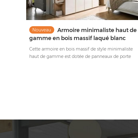
Armoire minimaliste haut de
Nouveau
gamme en bois massif laqué blanc
brillant
Cette armoire en bois massif de style minimaliste
haut de gamme est dotée de panneaux de porte
blanc perle brillant et de compartiments ouverts en
bois massif. Il dispose de beaucoup d’espace et est
également décoré de formes simples.