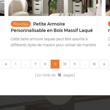
Petite Armoire
Nouveau
Personnalisable en Bois Massif Laqué
Vert Clair
Cette belle armoire laquée peut être assortie à
C
différents styles de maison pour utiliser de manière
r
raisonnable l'espace et augmenter les fonctions de
stockage.
9
1
...
7
8
10
11
...
16
Un total de
16
pages