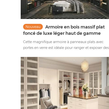
Armoire en bois massif plat
Nouveau
foncé de luxe léger haut de gamme
avec des conceptions d'éclairage
Cette magnifique armoire à panneaux plats avec
portes en verre est idéale pour ranger et exposer des
objets. C'est une garde-robe moderne qui est non
seulement belle mais aussi pratique.