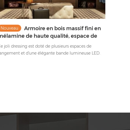
Armoire en bois massif fini en
Nouveau
mélamine de haute qualité, espace de
rangement multiple
e joli dressing est doté de plusieurs espaces de
angement et d'une élégante bande lumineuse LED.